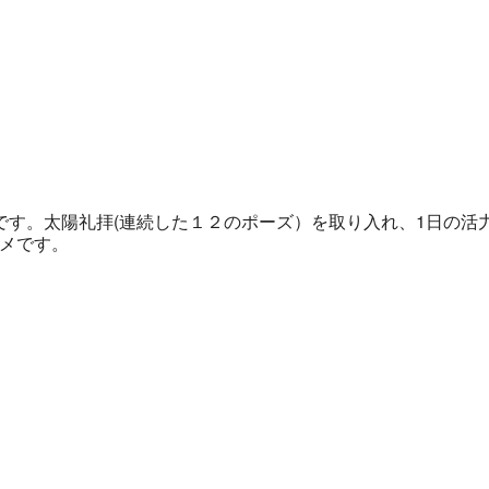
ndar
iCalendar
Office 365
す。太陽礼拝(連続した１２のポーズ）を取り入れ、1日の活
スメです。