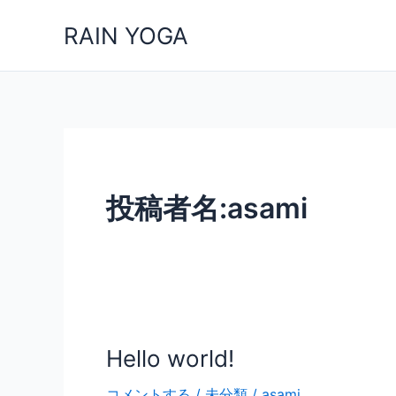
内
RAIN YOGA
容
を
ス
キ
ッ
プ
投稿者名:asami
Hello world!
Hello
world!
コメントする
/
未分類
/
asami