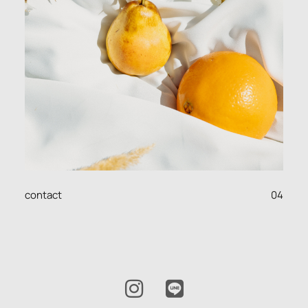
04
contact
I
L