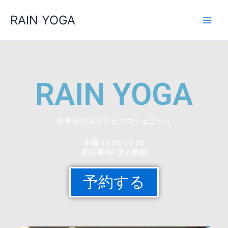
内
RAIN YOGA
容
を
ス
キ
ッ
プ
RAIN YOGA
岐阜市のヨガクラスコミュニティ
木曜 10:30-11:30
初心者OK 少人数制
予約する