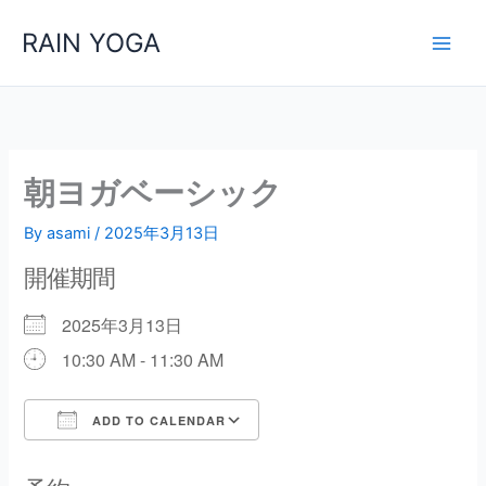
内
RAIN YOGA
容
を
ス
キ
ッ
プ
朝ヨガベーシック
By
asami
/
2025年3月13日
開催期間
2025年3月13日
10:30 AM - 11:30 AM
ADD TO CALENDAR
Download ICS
Google Calendar